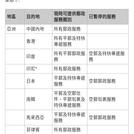
現時可提供郵政
地區
目的地
已暫停的服務
服務類別
亞洲
中國內地
所有郵政服務
所有平郵及特快
香港
專遞服務
所有平郵郵政服
空郵及特快專遞服
印度
務
務
印尼*
所有郵政服務
平郵及特快專遞
日本
空郵郵政服務
服務
平郵及空郵信
南韓
件、平郵包裹及
空郵包裹服務
特快專遞服務
平郵及特快專遞
馬來西亞
空郵郵政服務
服務
菲律賓
所有郵政服務