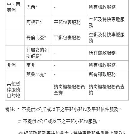
中、南
巴西*
-
所有郵政服務
美洲
空郵及特快專遞服
阿根廷*
平郵包裹服務
務
空郵及特快專遞服
哥倫比亞*
平郵包裹服務
務
荷屬安的列
-
所有郵政服務
斯群島*
非洲
南非
-
所有郵政服務
莫桑比克*
-
所有郵政服務
其他暫
請向櫃檯服務員
請向櫃檯服務員查
停服務
查詢
詢
目的地
備註: * 不提供2公斤或以下之平郵小郵包及平郵信件服務。
# 不提供2公斤或以下之平郵小郵包服務。
@ 經郵政服務寄往加拿大之特快專遞郵件重量上限為5