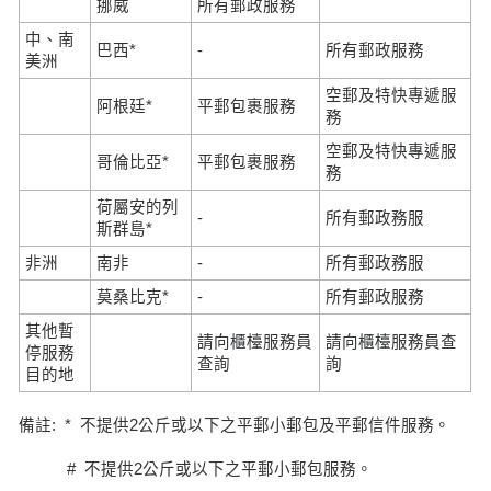
挪威
所有郵政服務
中、南
巴西*
-
所有郵政服務
美洲
空郵及特快專遞服
阿根廷*
平郵包裹服務
務
空郵及特快專遞服
哥倫比亞*
平郵包裹服務
務
荷屬安的列
-
所有郵政務服
斯群島*
非洲
南非
-
所有郵政務服
莫桑比克*
-
所有郵政服務
其他暫
請向櫃檯服務員
請向櫃檯服務員查
停服務
查詢
詢
目的地
備註: * 不提供2公斤或以下之平郵小郵包及平郵信件服務。
# 不提供2公斤或以下之平郵小郵包服務。