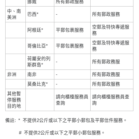
挪威
所有郵政服務
中、南
巴西*
-
所有郵政服務
美洲
空郵及特快專遞服
阿根廷*
平郵包裹服務
務
空郵及特快專遞服
哥倫比亞*
平郵包裹服務
務
荷屬安的列
-
所有郵政務服
斯群島*
非洲
南非
-
所有郵政務服
莫桑比克*
-
所有郵政服務
其他暫
請向櫃檯服務員
請向櫃檯服務員查
停服務
查詢
詢
目的地
備註: * 不提供2公斤或以下之平郵小郵包及平郵信件服務。
# 不提供2公斤或以下之平郵小郵包服務。