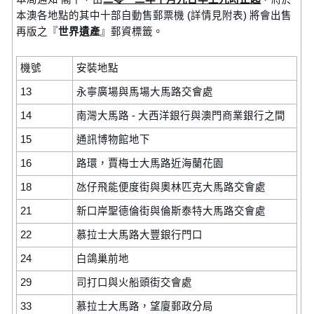
本澳各地點的其中十部自動售郵票機 (詳情見附表) 將會出售
再版之『
世界遺產
』郵資標籤。
機號
安裝地點
13
永寧廣場與馬場大馬路交會處
14
南灣大馬路 - 大西洋銀行與澳門商業銀行之間
15
通訊博物館地下
16
路環，賈梅士大馬路近海蘭花園
18
氹仔飛能便度街與奧林匹克大馬路交會處
21
新口岸聖德倫街與倫斯泰特大馬路交會處
22
慕拉士大馬路大豐銀行門口
24
白鴿巢前地
29
司打口與火船頭街交會處
33
慕拉士大馬路，望廈郵政分局