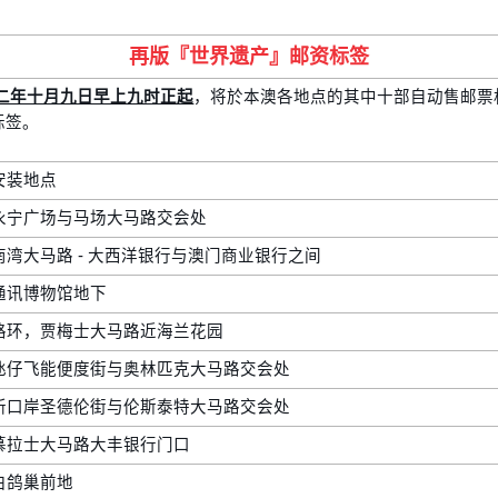
再版『世界遗产』邮资标签
二年十月九日早上九时正起
，将於本澳各地点的其中十部自动售邮票机
标签。
安装地点
永宁广场与马场大马路交会处
南湾大马路 - 大西洋银行与澳门商业银行之间
通讯博物馆地下
路环，贾梅士大马路近海兰花园
氹仔飞能便度街与奥林匹克大马路交会处
新口岸圣德伦街与伦斯泰特大马路交会处
慕拉士大马路大丰银行门口
白鸽巢前地