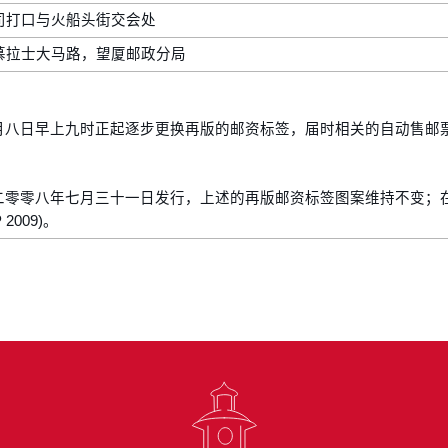
司打口与火船头街交会处
慕拉士大马路，望厦邮政分局
月八日早上九时正起逐步更换再版的邮资标签，届时相关的自动售邮
二零零八年七月三十一日发行，上述的再版邮资标签图案维持不变；
2009)。