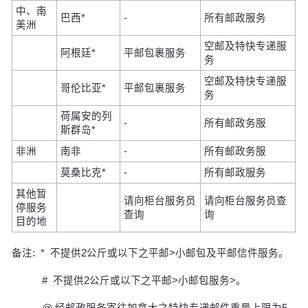
中、南
巴西*
-
所有邮政服务
美洲
空邮及特快专递服
阿根廷*
平邮包裹服务
务
空邮及特快专递服
哥伦比亚*
平邮包裹服务
务
荷属安的列
-
所有邮政务服
斯群岛*
非洲
南非
-
所有邮政务服
莫桑比克*
-
所有邮政服务
其他暂
请向柜台服务员
请向柜台服务员查
停服务
查询
询
目的地
备注: * 不提供2公斤或以下之平邮>小邮包及平邮信件服务。
# 不提供2公斤或以下之平邮>小邮包服务>。
@ 经邮政服务寄往加拿大之特快专递邮件重量上限为5