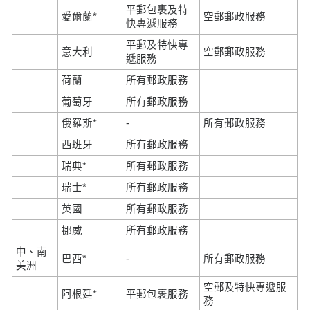
平郵包裹及特
愛爾蘭*
空郵郵政服務
快專遞服務
平郵及特快專
意大利
空郵郵政服務
遞服務
荷蘭
所有郵政服務
葡萄牙
所有郵政服務
俄羅斯*
-
所有郵政服務
西班牙
所有郵政服務
瑞典*
所有郵政服務
瑞士*
所有郵政服務
英國
所有郵政服務
挪威
所有郵政服務
中、南
巴西*
-
所有郵政服務
美洲
空郵及特快專遞服
阿根廷*
平郵包裹服務
務