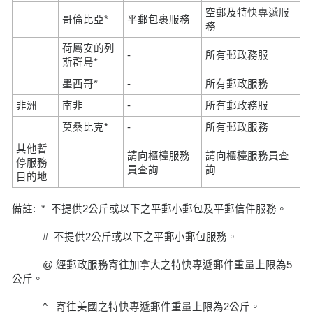
空郵及特快專遞服
哥倫比亞*
平郵包裹服務
務
荷屬安的列
-
所有郵政務服
斯群島*
墨西哥*
-
所有郵政服務
非洲
南非
-
所有郵政務服
莫桑比克*
-
所有郵政服務
其他暫
請向櫃檯服務
請向櫃檯服務員查
停服務
員查詢
詢
目的地
備註: * 不提供2公斤或以下之平郵小郵包及平郵信件服務。
# 不提供2公斤或以下之平郵小郵包服務。
@ 經郵政服務寄往加拿大之特快專遞郵件重量上限為5
公斤。
^ 寄往美國之特快專遞郵件重量上限為2公斤。