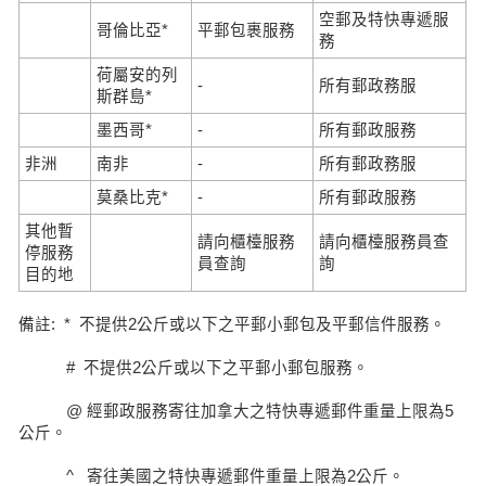
空郵及特快專遞服
哥倫比亞*
平郵包裹服務
務
荷屬安的列
-
所有郵政務服
斯群島*
墨西哥*
-
所有郵政服務
非洲
南非
-
所有郵政務服
莫桑比克*
-
所有郵政服務
其他暫
請向櫃檯服務
請向櫃檯服務員查
停服務
員查詢
詢
目的地
備註: * 不提供2公斤或以下之平郵小郵包及平郵信件服務。
# 不提供2公斤或以下之平郵小郵包服務。
@ 經郵政服務寄往加拿大之特快專遞郵件重量上限為5
公斤。
^ 寄往美國之特快專遞郵件重量上限為2公斤。