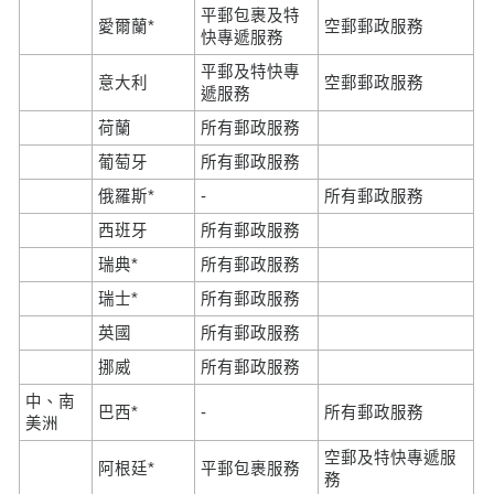
平郵包裹及特
愛爾蘭*
空郵郵政服務
快專遞服務
平郵及特快專
意大利
空郵郵政服務
遞服務
荷蘭
所有郵政服務
葡萄牙
所有郵政服務
俄羅斯*
-
所有郵政服務
西班牙
所有郵政服務
瑞典*
所有郵政服務
瑞士*
所有郵政服務
英國
所有郵政服務
挪威
所有郵政服務
中、南
巴西*
-
所有郵政服務
美洲
空郵及特快專遞服
阿根廷*
平郵包裹服務
務