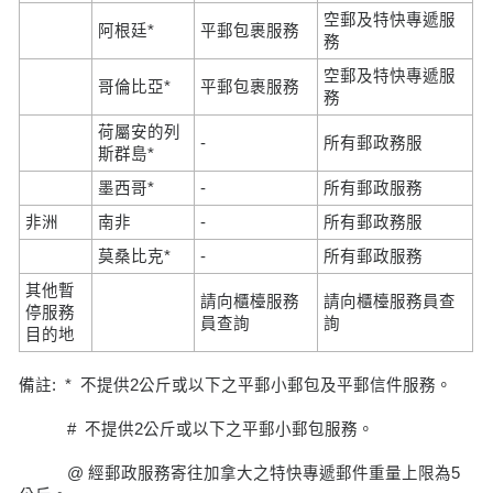
空郵及特快專遞服
阿根廷*
平郵包裹服務
務
空郵及特快專遞服
哥倫比亞*
平郵包裹服務
務
荷屬安的列
-
所有郵政務服
斯群島*
墨西哥*
-
所有郵政服務
非洲
南非
-
所有郵政務服
莫桑比克*
-
所有郵政服務
其他暫
請向櫃檯服務
請向櫃檯服務員查
停服務
員查詢
詢
目的地
備註: * 不提供2公斤或以下之平郵小郵包及平郵信件服務。
# 不提供2公斤或以下之平郵小郵包服務。
@ 經郵政服務寄往加拿大之特快專遞郵件重量上限為5