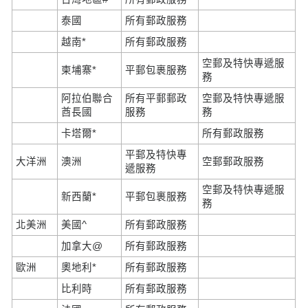
泰國
所有郵政服務
越南*
所有郵政服務
空郵及特快專遞服
柬埔寨*
平郵包裹服務
務
阿拉伯聯合
所有平郵郵政
空郵及特快專遞服
酋長國
服務
務
卡塔爾*
所有郵政服務
平郵及特快專
大洋洲
澳洲
空郵郵政服務
遞服務
空郵及特快專遞服
新西蘭*
平郵包裹服務
務
北美洲
美國^
所有郵政服務
加拿大@
所有郵政服務
歐洲
奧地利*
所有郵政服務
比利時
所有郵政服務