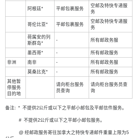
空邮及特快专递服
阿根廷*
平邮包裹服务
务
空邮及特快专递服
哥伦比亚*
平邮包裹服务
务
荷属安的列
-
所有邮政务服
斯群岛*
墨西哥*
-
所有邮政服务
非洲
南非
-
所有邮政务服
莫桑比克*
-
所有邮政服务
其他暂
请向柜台服务
请向柜台服务员查
停服务
员查询
询
目的地
备注: * 不提供2公斤或以下之平邮小邮包及平邮信件服务。
# 不提供2公斤或以下之平邮小邮包服务。
@ 经邮政服务寄往加拿大之特快专递邮件重量上限为5