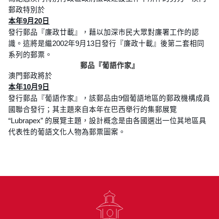
郵政特別於
本年9月20日
發行郵品『廉政廿載』，藉以加深市民大眾對廉署工作的認
識。這將是繼2002年9月13日發行『廉政十載』後第二套相同
系列的郵票。
郵品『葡語作家』
澳門郵政將於
本年10月9日
發行郵品『葡語作家』，該郵品由9個葡語地區的郵政機構成員
國聯合發行；其主題來自本年在巴西舉行的集郵展覽
“Lubrapex” 的展覽主題，設計概念是由各國選出一位其地區具
代表性的葡語文化人物為郵票圖案。