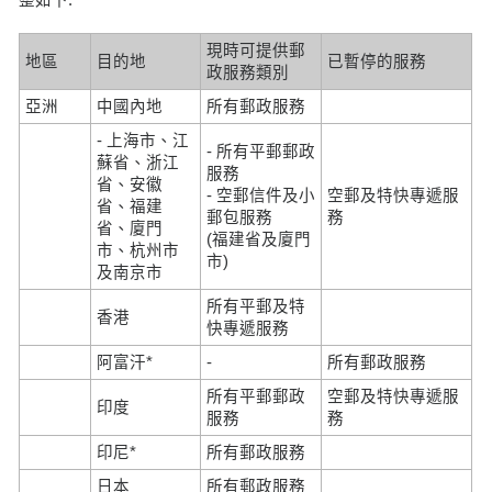
現時可提供郵
地區
目的地
已暫停的服務
政服務類別
亞洲
中國內地
所有郵政服務
- 上海市、江
- 所有平郵郵政
蘇省、浙江
服務
省、安徽
- 空郵信件及小
空郵及特快專遞服
省、福建
郵包服務
務
省、廈門
(福建省及廈門
市、杭州市
市)
及南京市
所有平郵及特
香港
快專遞服務
阿富汗*
-
所有郵政服務
所有平郵郵政
空郵及特快專遞服
印度
服務
務
印尼*
所有郵政服務
日本
所有郵政服務