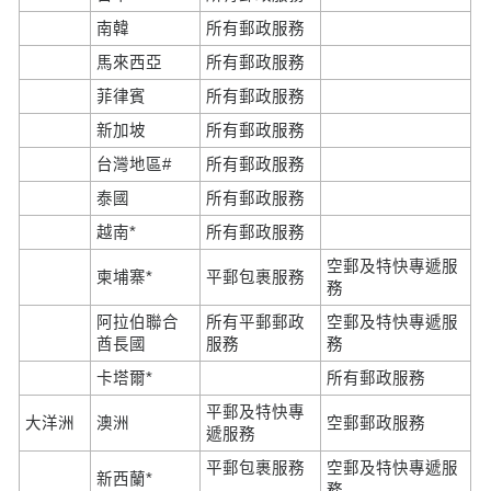
南韓
所有郵政服務
馬來西亞
所有郵政服務
菲律賓
所有郵政服務
新加坡
所有郵政服務
台灣地區#
所有郵政服務
泰國
所有郵政服務
越南*
所有郵政服務
空郵及特快專遞服
柬埔寨*
平郵包裹服務
務
阿拉伯聯合
所有平郵郵政
空郵及特快專遞服
酋長國
服務
務
卡塔爾*
所有郵政服務
平郵及特快專
大洋洲
澳洲
空郵郵政服務
遞服務
平郵包裹服務
空郵及特快專遞服
新西蘭*
務