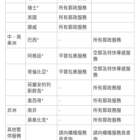
瑞士*
所有郵政服務
英國
所有郵政服務
挪威
所有郵政服務
中、南
巴西*
-
所有郵政服務
美洲
空郵及特快專遞服
阿根廷*
平郵包裹服務
務
空郵及特快專遞服
哥倫比亞*
平郵包裹服務
務
荷屬安的列
-
所有郵政務服
斯群島*
墨西哥*
-
所有郵政服務
非洲
南非
-
所有郵政務服
莫桑比克*
-
所有郵政服務
其他暫
請向櫃檯服務
請向櫃檯服務員查
停服務
員查詢
詢