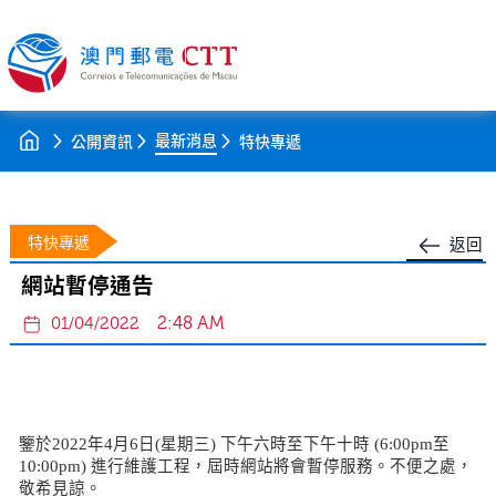
最新消息
公開資訊
特快專遞
特快專遞
返回
網站暫停通告
2:48 AM
01/04/2022
鑒於
2022
年
4
月
6
日
(
星期三
)
下午六時至下午十時
(6:00pm
至
10:00pm)
進行維護工程，屆時網站將會暫停服務。不便之處，
敬希見諒。