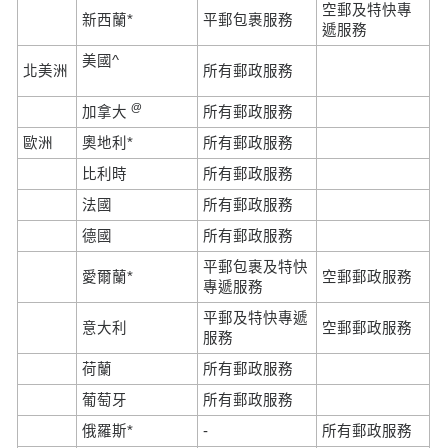
空郵及特快專
新西蘭*
平郵包裹服務
遞服務
美國^
北美洲
所有郵政服務
@
加拿大
所有郵政服務
歐洲
奧地利*
所有郵政服務
比利時
所有郵政服務
法國
所有郵政服務
德國
所有郵政服務
平郵包裹及特快
愛爾蘭*
空郵郵政服務
專遞服務
平郵及特快專遞
意大利
空郵郵政服務
服務
荷蘭
所有郵政服務
葡萄牙
所有郵政服務
俄羅斯*
-
所有郵政服務