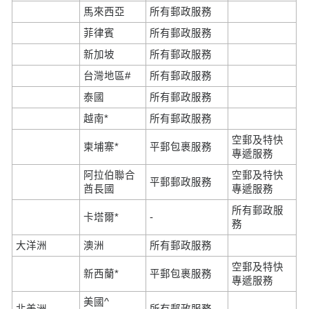
馬來西亞
所有郵政服務
菲律賓
所有郵政服務
新加坡
所有郵政服務
台灣地區#
所有郵政服務
泰國
所有郵政服務
越南*
所有郵政服務
空郵及特快
柬埔寨*
平郵包裹服務
專遞服務
阿拉伯聯合
空郵及特快
平郵郵政服務
酋長國
專遞服務
所有郵政服
卡塔爾*
-
務
大洋洲
澳洲
所有郵政服務
空郵及特快
新西蘭*
平郵包裹服務
專遞服務
美國^
北美洲
所有郵政服務