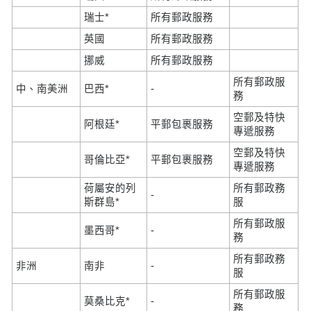
瑞士*
所有郵政服務
英國
所有郵政服務
挪威
所有郵政服務
所有郵政服
中、南美洲
巴西*
-
務
空郵及特快
阿根廷*
平郵包裹服務
專遞服務
空郵及特快
哥倫比亞*
平郵包裹服務
專遞服務
荷屬安的列
所有郵政務
-
斯群島*
服
所有郵政服
墨西哥*
-
務
所有郵政務
非洲
南非
-
服
所有郵政服
莫桑比克*
-
務