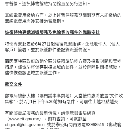
會暫停。通訊博物館維持閉館直至另行通知。
無線電費用繳納方面，於上述暫停服務期間到期而未能繳納的
無線電費用將獲安排適當延期。
恢復特快專遞派遞服務及免除簽收郵件的臨時安排
特快專遞郵差於6月27日起恢復派遞服務，免除收件人（個人
客戶）簽署，並於派遞郵件後記錄派遞情況。
而因應特區政府啟動分區分級精準防控方案及採取封閉和管控
措施，郵電局將保存封控區域的郵件，並於解除封閉措施後，
儘快恢復該區域之派遞工作。
遞交文件
郵電局總部大樓（澳門議事亭前地）大堂接待處將放置“文件收
集箱”，於7月1日下午5:30前如有急件，可前往上述地點遞交。
有關郵電局服務的最新情況，請瀏覽郵電局網頁
（www.ctt.gov.mo）。如有查詢，可電郵至
cttgeral@ctt.gov.mo，或於辦公時間內致電83968519（郵政範