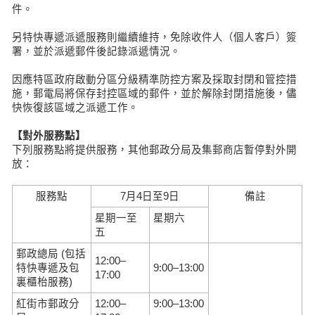
件。
另特快專遞派遞服務則繼續維持，免除收件人（個人客戶）簽
署，並於派遞郵件後記錄派遞情況。
因應特區政府啟動分區分級精準防控方案及採取封閉和管控措
施，郵電局將保存封控區域的郵件，並於解除封閉措施後，儘
快恢復該區域之派遞工作。
【對外服務點】
下列服務點將提供服務，其他郵政分局及集郵商店暫停對外開
放：
服務點
7月4日至9日
備註
星期一至
星期六
五
郵政總局 (包括
12:00–
特快專遞及包
9:00–13:00
17:00
裏櫃枱服務)
紅街市郵政分
12:00–
9:00–13:00