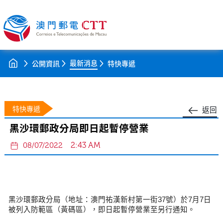
最新消息
公開資訊
特快專遞
特快專遞
返回
黑沙環郵政分局即日起暫停營業
2:43 AM
08/07/2022
黑沙環郵政分局（地址：澳門祐漢新村第一街
37
號）於
7
月
7
日
被列入防範區（黃碼區），即日起暫停營業至另行通知。