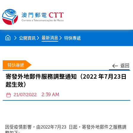
最新消息
公開資訊
特快專遞
特快專遞
返回
寄發外地郵件服務調整通知（2022 年7月23日
起生效）
2:39 AM
21/07/2022
因受疫情影響，由2022年7月23 日起，寄發外地郵件之服務調
整如下: