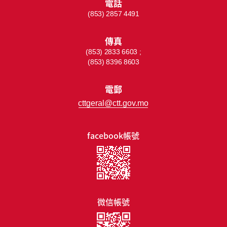
電話
(853) 2857 4491
傳真
(853) 2833 6603 ;
(853) 8396 8603
電郵
cttgeral@ctt.gov.mo
facebook帳號
微信帳號