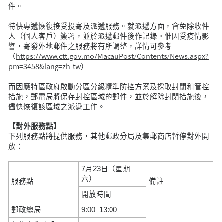
件。
特快專遞恢復接受投寄及派遞服務。就派遞方面，會免除收件
人（個人客戶）簽署，並於派遞郵件後作記錄。惟因受疫情影
響，寄發外地郵件之服務將有所調整，詳情可參考
https://www.ctt.gov.mo/MacauPost/Contents/News.aspx?
（
pm=3458&lang=zh-tw
）
而因應特區政府啟動分區分級精準防控方案及採取封閉和管控
措施，郵電局將保存封控區域的郵件，並於解除封閉措施後，
儘快恢復該區域之派遞工作。
【對外服務點】
下列服務點將提供服務，其他郵政分局及集郵商店暫停對外開
放：
7月23日（星期
六）
服務點
備註
開放時間
郵政總局
9:00–13:00