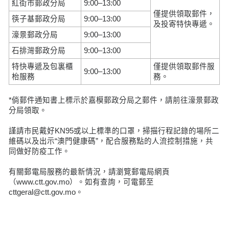
紅街市郵政分局
9:00–13:00
僅提供領取郵件，
筷子基郵政分局
9:00–13:00
及投寄特快專遞。
濠景郵政分局
9:00–13:00
石排灣郵政分局
9:00–13:00
特快專遞及包裏櫃
僅提供領取郵件服
9:00–13:00
枱服務
務。
*倘郵件通知書上標示於嘉模郵政分局之郵件，請前往濠景郵政
分局領取。
謹請市民戴好KN95或以上標準的口罩，掃描行程記錄的場所二
維碼以及出示“澳門健康碼”，配合服務點的人流控制措施，共
同做好防疫工作。
有關郵電局服務的最新情況，請瀏覽郵電局網頁
（www.ctt.gov.mo）。如有查詢，可電郵至
cttgeral@ctt.gov.mo。