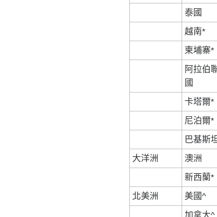
泰國
越南*
柬埔寨*
阿拉伯
國
卡塔爾*
尼泊爾*
巴基斯坦
大洋洲
澳洲
新西蘭*
北美洲
美國^
加拿大^