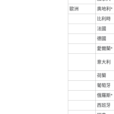
歐洲
奧地利*
比利時
法國
德國
愛爾蘭*
意大利
荷蘭
葡萄牙
俄羅斯*
西班牙