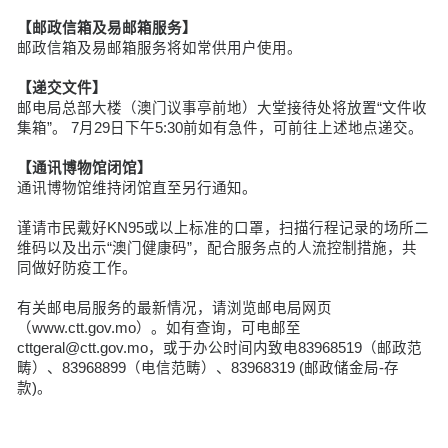
【邮政信箱及易邮箱服务】
邮政信箱及易邮箱服务将如常供用户使用。
【递交文件】
邮电局总部大楼（澳门议事亭前地）大堂接待处将放置“文件收
集箱”。 7月29日下午5:30前如有急件，可前往上述地点递交。
【通讯博物馆闭馆】
通讯博物馆维持闭馆直至另行通知。
谨请市民戴好KN95或以上标准的口罩，扫描行程记录的场所二
维码以及出示“澳门健康码”，配合服务点的人流控制措施，共
同做好防疫工作。
有关邮电局服务的最新情况，请浏览邮电局网页
（www.ctt.gov.mo）。如有查询，可电邮至
cttgeral@ctt.gov.mo，或于办公时间内致电83968519（邮政范
畴）、83968899（电信范畴）、83968319 (邮政储金局-存
款)。