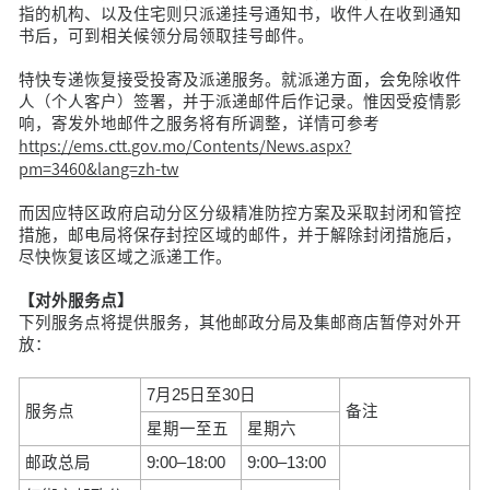
指的机构、以及住宅则只派递挂号通知书，收件人在收到通知
书后，可到相关候领分局领取挂号邮件。
特快专递恢复接受投寄及派递服务。就派递方面，会免除收件
人（个人客户）签署，并于派递邮件后作记录。惟因受疫情影
响，寄发外地邮件之服务将有所调整，详情可参考
https://ems.ctt.gov.mo/Contents/News.aspx?
pm=3460&lang=zh-tw
而因应特区政府启动分区分级精准防控方案及采取封闭和管控
措施，邮电局将保存封控区域的邮件，并于解除封闭措施后，
尽快恢复该区域之派递工作。
【对外服务点】
下列服务点将提供服务，其他邮政分局及集邮商店暂停对外开
放：
7月25日至30日
服务点
备注
星期一至五
星期六
邮政总局
9:00–18:00
9:00–13:00