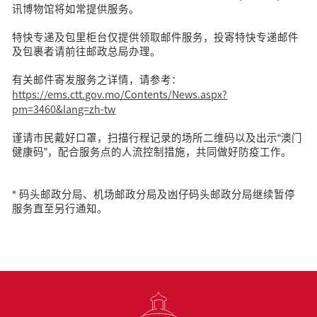
讯博物馆将如常提供服务。
特快专递及包里柜台仅提供领取邮件服务，投寄特快专递邮件
及包裹者请前往邮政总局办理。
有关邮件寄发服务之详情，请参考：
https://ems.ctt.gov.mo/Contents/News.aspx?
pm=3460&lang=zh-tw
谨请市民戴好口罩，扫描行程记录的场所二维码以及出示“澳门
健康码”，配合服务点的人流控制措施，共同做好防疫工作。
* 码头邮政分局、机场邮政分局及凼仔码头邮政分局继续暂停
服务直至另行通知。