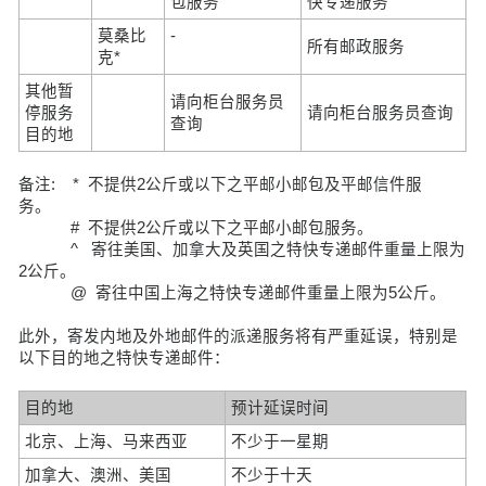
包服务
快专递服务
莫桑比
-
所有邮政服务
克*
其他暂
请向柜台服务员
停服务
请向柜台服务员查询
查询
目的地
备注: * 不提供2公斤或以下之平邮小邮包及平邮信件服
务。
# 不提供2公斤或以下之平邮小邮包服务。
^ 寄往美国、加拿大及英国之特快专递邮件重量上限为
2公斤。
@ 寄往中国上海之特快专递邮件重量上限为5公斤。
此外，寄发内地及外地邮件的派递服务将有严重延误，特别是
以下目的地之特快专递邮件：
目的地
预计延误时间
北京、上海、马来西亚
不少于一星期
加拿大、澳洲、美国
不少于十天