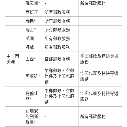
俄羅斯*
-
所有郵政服務
西班牙
所有郵政服務
瑞典*
所有郵政服務
瑞士*
所有郵政服務
英國
所有郵政服務
挪威
所有郵政服務
中、南
平郵郵政及特快專遞
巴西*
空郵郵政服務
美洲
服務
平郵郵政、空郵
空郵包裹及特快專遞
阿根廷*
信件及小郵包服
服務
務
平郵郵政、空郵
哥倫比
空郵包裹及特快專遞
信件及小郵包服
亞*
服務
務
荷屬安
的列斯
-
所有郵政服務
群島*