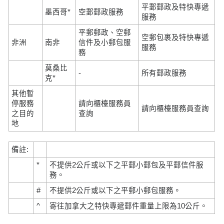
平郵郵政及特快專遞
墨西哥*
空郵郵政服務
服務
平郵郵政、空郵
空郵包裹及特快專遞
非洲
南非
信件及小郵包服
服務
務
莫桑比
-
所有郵政服務
克*
其他暫
停服務
請向櫃檯服務員
請向櫃檯服務員查詢
之目的
查詢
地
備註:
*
不提供2公斤或以下之平郵小郵包及平郵信件服
務。
#
不提供2公斤或以下之平郵小郵包服務。
^
寄往加拿大之特快專遞郵件重量上限為10公斤。