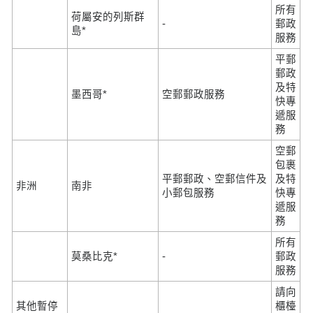
所有
荷屬安的列斯群
-
郵政
島*
服務
平郵
郵政
及特
墨西哥*
空郵郵政服務
快專
遞服
務
空郵
包裹
平郵郵政、空郵信件及
及特
非洲
南非
小郵包服務
快專
遞服
務
所有
莫桑比克*
-
郵政
服務
請向
其他暫停
櫃檯