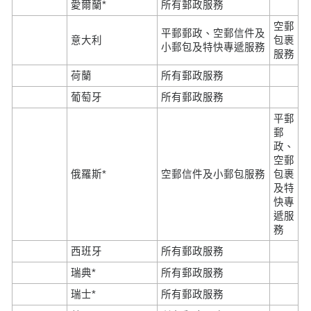
愛爾蘭*
所有郵政服務
空郵
平郵郵政、空郵信件及
意大利
包裹
小郵包及特快專遞服務
服務
荷蘭
所有郵政服務
葡萄牙
所有郵政服務
平郵
郵
政、
空郵
俄羅斯*
空郵信件及小郵包服務
包裹
及特
快專
遞服
務
西班牙
所有郵政服務
瑞典*
所有郵政服務
瑞士*
所有郵政服務