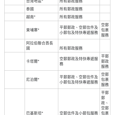
台灣地區
所有郵政服務
泰國
所有郵政服務
越南*
所有郵政服務
空郵
平郵郵政、空郵信件及
柬埔寨*
包裹
小郵包及特快專遞服務
服務
阿拉伯聯合酋長
國
所有郵政服務
平郵
空郵郵政及特快專遞服
卡塔爾*
郵政
務
服務
空郵
平郵郵政、空郵信件及
尼泊爾*
包裹
小郵包及特快專遞服務
服務
平郵
郵
政、
空郵
巴基斯坦*
空郵信件及小郵包服務
包裹