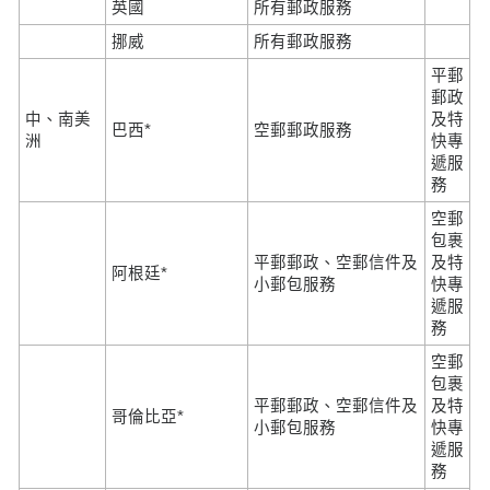
英國
所有郵政服務
挪威
所有郵政服務
平郵
郵政
中、南美
及特
巴西*
空郵郵政服務
洲
快專
遞服
務
空郵
包裹
平郵郵政、空郵信件及
及特
阿根廷*
小郵包服務
快專
遞服
務
空郵
包裹
平郵郵政、空郵信件及
及特
哥倫比亞*
小郵包服務
快專
遞服
務