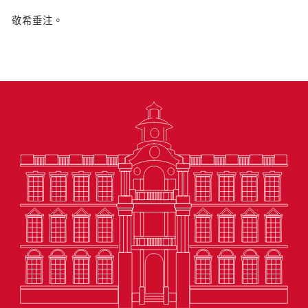
敬希垂注。