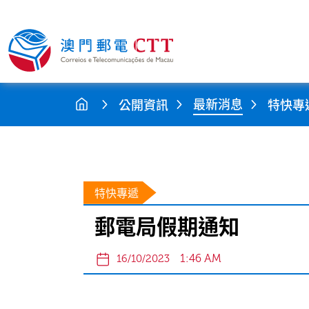
最新消息
公開資訊
特快專
特快專遞
郵電局假期通知
1:46 AM
16/10/2023