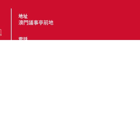
地址
澳門議事亭前地
電話
(853) 2857 4491
傳真
(853) 2833 6603 ;
(853) 8396 8603
電郵
cttgeral@ctt.gov.mo