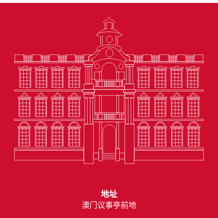
地址
澳门议事亭前地