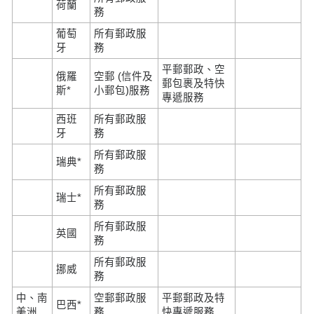
荷蘭
務
葡萄
所有郵政服
牙
務
平郵郵政、空
俄羅
空郵 (信件及
郵包裹及特快
斯*
小郵包)服務
專遞服務
西班
所有郵政服
牙
務
所有郵政服
瑞典*
務
所有郵政服
瑞士*
務
所有郵政服
英國
務
所有郵政服
挪威
務
中、南
空郵郵政服
平郵郵政及特
巴西*
美洲
務
快專遞服務