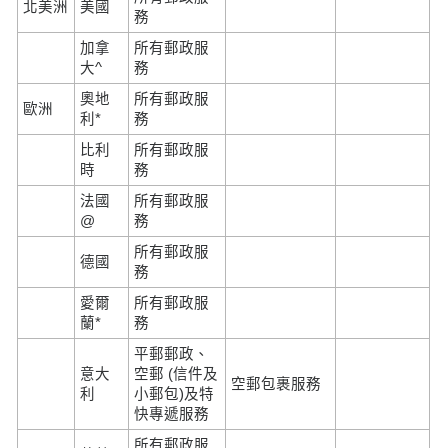
北美洲
美國
務
加拿
所有郵政服
大^
務
奧地
所有郵政服
歐洲
利*
務
比利
所有郵政服
時
務
法國
所有郵政服
@
務
所有郵政服
德國
務
愛爾
所有郵政服
蘭*
務
平郵郵政、
意大
空郵 (信件及
空郵包裹服務
利
小郵包)及特
快專遞服務
所有郵政服