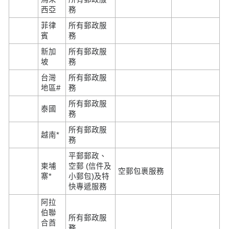
西亞
務
菲律
所有郵政服
賓
務
新加
所有郵政服
坡
務
台灣
所有郵政服
地區#
務
所有郵政服
泰國
務
所有郵政服
越南*
務
平郵郵政、
柬埔
空郵 (信件及
空郵包裹服務
寨*
小郵包)及特
快專遞服務
阿拉
伯聯
所有郵政服
合酋
務