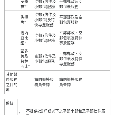
安哥
空郵 (信件及
平郵郵政及空
=
拉*
小郵包)服務
郵包裹服務
空郵 (信件及
佛得
平郵郵政及空
小郵包)及特
角*
郵包裹服務
快專遞服務
畿內
平郵郵政、空
空郵 (信件及
亞比
郵包裹及特快
小郵包)服務
紹*
專遞服務
聖多
平郵郵政、空
美及
空郵 (信件及
郵包裹及特快
普林
小郵包)服務
專遞服務
西比*
其他暫
停服務
請向櫃檯服
請向櫃檯服務
之目的
務員查詢
員查詢
地
備註:
不提供2公斤或以下之平郵小郵包及平郵信件服
*