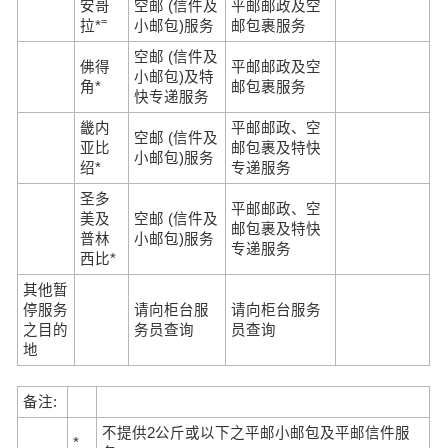
安哥
空邮 (信件及
平邮邮政及空
=
拉*
小邮包)服务
邮包裹服务
空邮 (信件及
佛得
平邮邮政及空
小邮包)及特
角*
邮包裹服务
快专递服务
畿内
平邮邮政、空
空邮 (信件及
亚比
邮包裹及特快
小邮包)服务
绍*
专递服务
圣多
平邮邮政、空
美及
空邮 (信件及
邮包裹及特快
普林
小邮包)服务
专递服务
西比*
其他暂
停服务
请向柜台服
请向柜台服务
之目的
务员查询
员查询
地
备注:
不提供2公斤或以下之平邮小邮包及平邮信件服
*