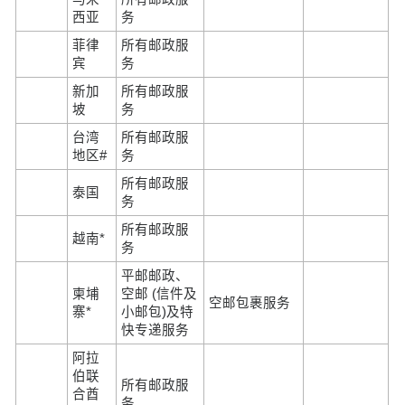
西亚
务
菲律
所有邮政服
宾
务
新加
所有邮政服
坡
务
台湾
所有邮政服
地区#
务
所有邮政服
泰国
务
所有邮政服
越南*
务
平邮邮政、
柬埔
空邮 (信件及
空邮包裹服务
寨*
小邮包)及特
快专递服务
阿拉
伯联
所有邮政服
合酋
务