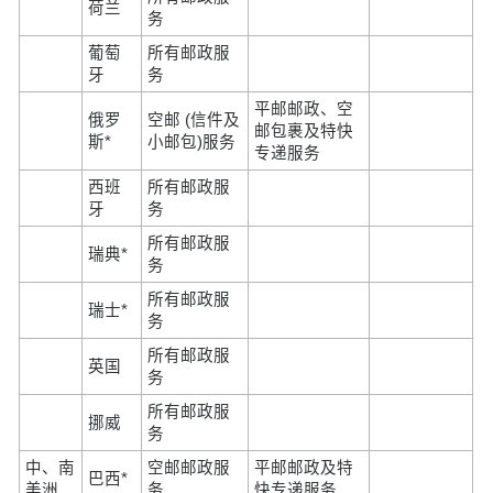
荷兰
务
葡萄
所有邮政服
牙
务
平邮邮政、空
俄罗
空邮 (信件及
邮包裹及特快
斯*
小邮包)服务
专递服务
西班
所有邮政服
牙
务
所有邮政服
瑞典*
务
所有邮政服
瑞士*
务
所有邮政服
英国
务
所有邮政服
挪威
务
中、南
空邮邮政服
平邮邮政及特
巴西*
美洲
务
快专递服务