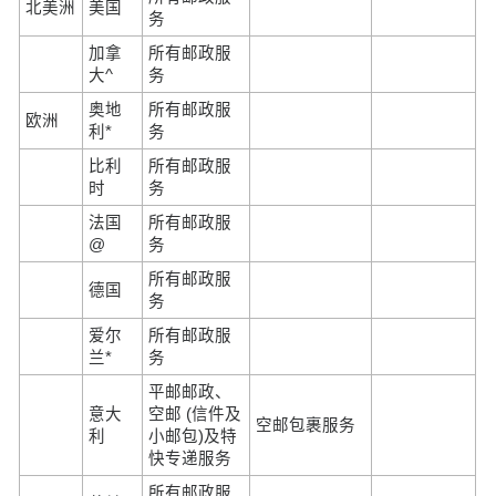
北美洲
美国
务
加拿
所有邮政服
大^
务
奥地
所有邮政服
欧洲
利*
务
比利
所有邮政服
时
务
法国
所有邮政服
@
务
所有邮政服
德国
务
爱尔
所有邮政服
兰*
务
平邮邮政、
意大
空邮 (信件及
空邮包裹服务
利
小邮包)及特
快专递服务
所有邮政服