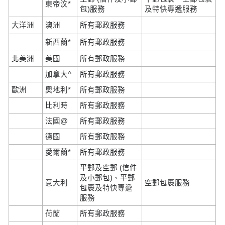
東帝汶*
包)服務
及特快專遞服務
大洋洲
澳洲
所有郵政服務
新西蘭*
所有郵政服務
北美洲
美國
所有郵政服務
加拿大^
所有郵政服務
歐洲
奧地利*
所有郵政服務
比利時
所有郵政服務
法國@
所有郵政服務
德國
所有郵政服務
愛爾蘭*
所有郵政服務
平郵及空郵 (信件
及小郵包)、平郵
意大利
空郵包裹服務
包裹及特快專遞
服務
荷蘭
所有郵政服務