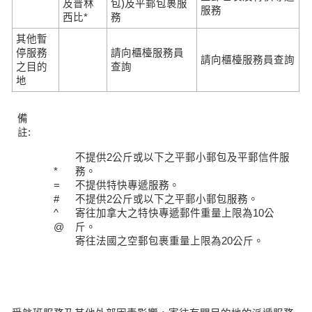
及普林
包)及平郵包裹服
服務
西比*
務
其他暫
停服務
請向櫃檯服務員
請向櫃檯服務員查詢
之目的
查詢
地
備
註:
不提供2公斤或以下之平郵小郵包及平郵信件服
*
務。
=
不提供特快專遞服務。
#
不提供2公斤或以下之平郵小郵包服務。
^
寄往加拿大之特快專遞郵件重量上限為10公
@
斤。
寄往法國之空郵包裹重量上限為20公斤。