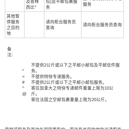
及普林
包)及平邮包裹服
服务
西比*
务
其他暂
停服务
请向柜台服务员
请向柜台服务员查询
之目的
查询
地
备
注:
不提供2公斤或以下之平邮小邮包及平邮信件服
*
务。
=
不提供特快专递服务。
#
不提供2公斤或以下之平邮小邮包服务。
^
寄往加拿大之特快专递邮件重量上限为10公
@
斤。
寄往法国之空邮包裹重量上限为20公斤。