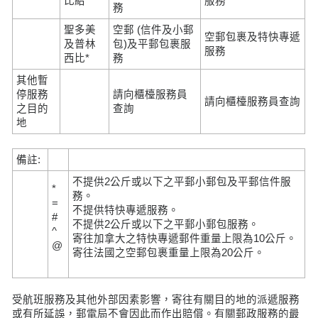
比紹*
服務
務
聖多美
空郵 (信件及小郵
空郵包裹及特快專遞
及普林
包)及平郵包裹服
服務
西比*
務
其他暫
停服務
請向櫃檯服務員
請向櫃檯服務員查詢
之目的
查詢
地
備註:
不提供2公斤或以下之平郵小郵包及平郵信件服
*
務。
=
不提供特快專遞服務。
#
不提供2公斤或以下之平郵小郵包服務。
^
寄往加拿大之特快專遞郵件重量上限為10公斤。
@
寄往法國之空郵包裹重量上限為20公斤。
受航班服務及其他外部因素影響，寄往有關目的地的派遞服務
或有所延誤，郵電局不會因此而作出賠償。有關郵政服務的最