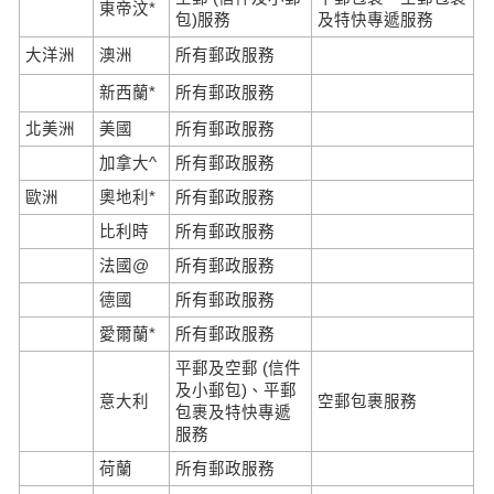
東帝汶*
包)服務
及特快專遞服務
大洋洲
澳洲
所有郵政服務
新西蘭*
所有郵政服務
北美洲
美國
所有郵政服務
加拿大^
所有郵政服務
歐洲
奧地利*
所有郵政服務
比利時
所有郵政服務
法國@
所有郵政服務
德國
所有郵政服務
愛爾蘭*
所有郵政服務
平郵及空郵 (信件
及小郵包)、平郵
意大利
空郵包裹服務
包裹及特快專遞
服務
荷蘭
所有郵政服務