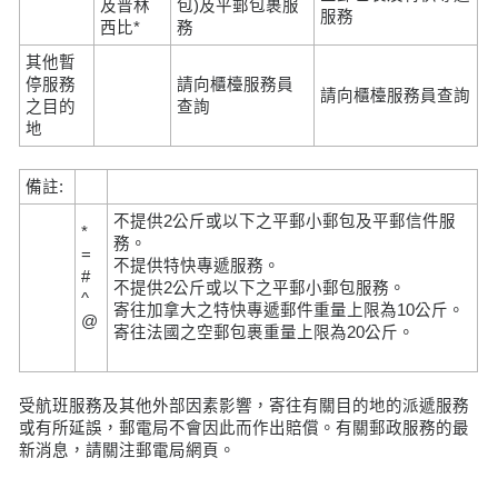
及普林
包)及平郵包裹服
服務
西比*
務
其他暫
停服務
請向櫃檯服務員
請向櫃檯服務員查詢
之目的
查詢
地
備註:
不提供2公斤或以下之平郵小郵包及平郵信件服
*
務。
=
不提供特快專遞服務。
#
不提供2公斤或以下之平郵小郵包服務。
^
寄往加拿大之特快專遞郵件重量上限為10公斤。
@
寄往法國之空郵包裹重量上限為20公斤。
受航班服務及其他外部因素影響，寄往有關目的地的派遞服務
或有所延誤，郵電局不會因此而作出賠償。有關郵政服務的最
新消息，請關注郵電局網頁。