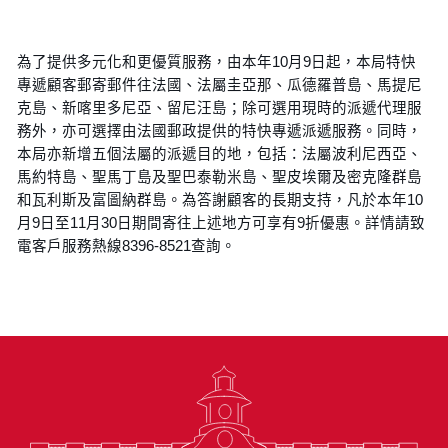
為了提供多元化和更優質服務，由本年10月9日起，本局特快
專遞顧客郵寄郵件往法國、法屬圭亞那、瓜德羅普島、馬提尼
克島、新喀里多尼亞、留尼汪島；除可選用現時的派遞代理服
務外，亦可選擇由法國郵政提供的特快專遞派遞服務。同時，
本局亦新增五個法屬的派遞目的地，包括：法屬波利尼西亞、
馬約特島、聖馬丁島及聖巴泰勒米島、聖皮埃爾及密克隆群島
和瓦利斯及富圖納群島。為答謝顧客的長期支持，凡於本年10
月9日至11月30日期間寄往上述地方可享有9折優惠。詳情請致
電客戶服務熱線8396-8521查詢。