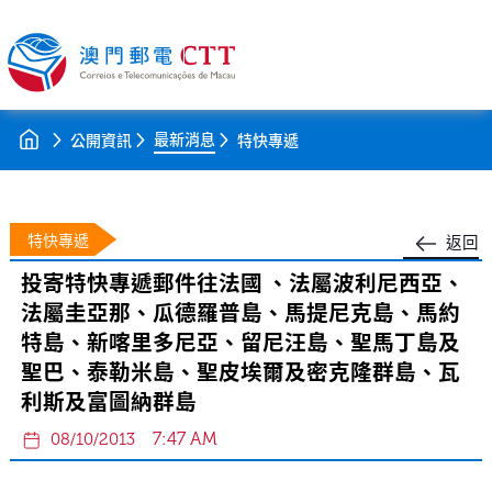
最新消息
公開資訊
特快專遞
特快專遞
返回
投寄特快專遞郵件往法國 、法屬波利尼西亞、
法屬圭亞那、瓜德羅普島、馬提尼克島、馬約
特島、新喀里多尼亞、留尼汪島、聖馬丁島及
聖巴、泰勒米島、聖皮埃爾及密克隆群島、瓦
利斯及富圖納群島
7:47 AM
08/10/2013