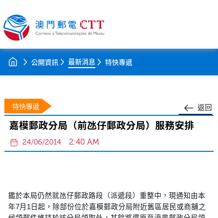
最新消息
公開資訊
特快專遞
特快專遞
返回
嘉模郵政分局（前氹仔郵政分局）服務安排
2:40 AM
24/06/2014
鑑於本局仍然就氹仔郵政路段（派遞段）重整中，現通知由本
年7月1日起，除部份位於嘉模郵政分局附近舊區居民或商舖之
候領郵件維持於該分局領取外，其餘將還原至濠景郵政分局領