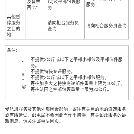
及普林
包)及平邮包裹服
服务
西比*
务
其他暂
停服务
请向柜台服务员
请向柜台服务员查询
之目的
查询
地
备注:
不提供2公斤或以下之平邮小邮包及平邮信件服
*
务。
=
不提供特快专递服务。
#
不提供2公斤或以下之平邮小邮包服务。
^
寄往加拿大之特快专递邮件重量上限为10公斤。
@
寄往法国之空邮包裹重量上限为20公斤。
受航班服务及其他外部因素影响，寄往有关目的地的派递服务
或有所延误，邮电局不会因此而作出赔偿。有关邮政服务的最
新消息，请关注邮电局网页。