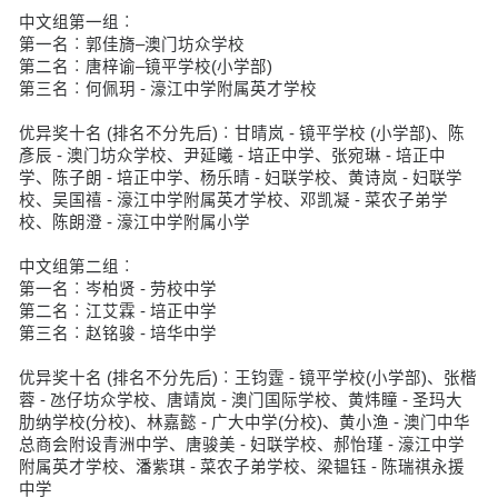
中文组第一组︰
第一名︰郭佳旖–澳门坊众学校
第二名︰唐梓谕–镜平学校(小学部)
第三名︰何佩玥 - 濠江中学附属英才学校
优异奖十名 (排名不分先后)︰甘晴岚 - 镜平学校 (小学部)、陈
彥辰 - 澳门坊众学校、尹延曦 - 培正中学、张宛琳 - 培正中
学、陈子朗 - 培正中学、杨乐晴 - 妇联学校、黄诗岚 - 妇联学
校、吴国禧 - 濠江中学附属英才学校、邓凯凝 - 菜农子弟学
校、陈朗澄 - 濠江中学附属小学
中文组第二组︰
第一名︰岑柏贤 - 劳校中学
第二名︰江艾霖 - 培正中学
第三名︰赵铭骏 - 培华中学
优异奖十名 (排名不分先后)︰王钧霆 - 镜平学校(小学部)、张楷
蓉 - 氹仔坊众学校、唐靖岚 - 澳门国际学校、黄炜瞳 - 圣玛大
肋纳学校(分校)、林嘉懿 - 广大中学(分校)、黄小渔 - 澳门中华
总商会附设青洲中学、唐骏美 - 妇联学校、郝怡瑾 - 濠江中学
附属英才学校、潘紫琪 - 菜农子弟学校、梁韫钰 - 陈瑞祺永援
中学