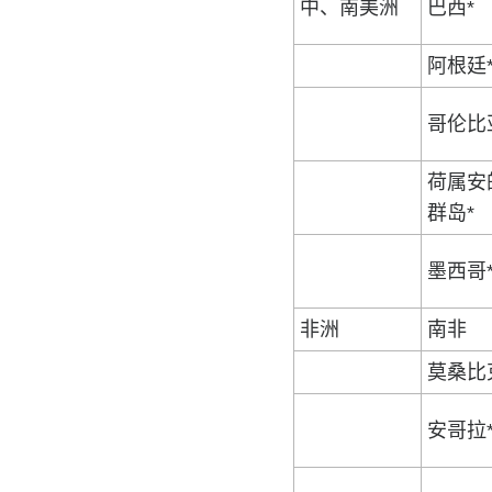
中、南美洲
巴西*
阿根廷
哥伦比
荷属安
群岛*
墨西哥
非洲
南非
莫桑比
安哥拉