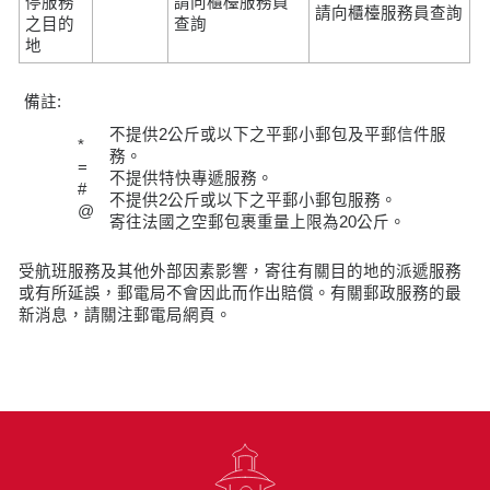
停服務
請向櫃檯服務員
請向櫃檯服務員查詢
之目的
查詢
地
備註:
不提供2公斤或以下之平郵小郵包及平郵信件服
*
務。
=
不提供特快專遞服務。
#
不提供2公斤或以下之平郵小郵包服務。
@
寄往法國之空郵包裹重量上限為20公斤。
受航班服務及其他外部因素影響，寄往有關目的地的派遞服務
或有所延誤，郵電局不會因此而作出賠償。有關郵政服務的最
新消息，請關注郵電局網頁。