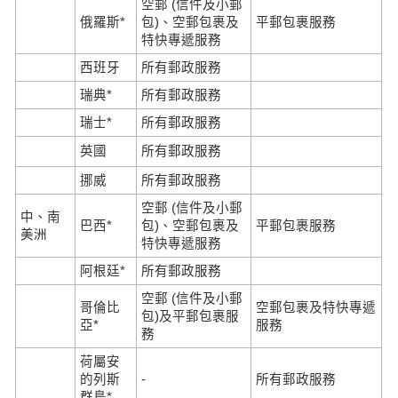
空郵 (信件及小郵
俄羅斯*
包)、空郵包裹及
平郵包裹服務
特快專遞服務
西班牙
所有郵政服務
瑞典*
所有郵政服務
瑞士*
所有郵政服務
英國
所有郵政服務
挪威
所有郵政服務
空郵 (信件及小郵
中、南
巴西*
包)、空郵包裹及
平郵包裹服務
美洲
特快專遞服務
阿根廷*
所有郵政服務
空郵 (信件及小郵
哥倫比
空郵包裹及特快專遞
包)及平郵包裹服
亞*
服務
務
荷屬安
的列斯
-
所有郵政服務
群島*