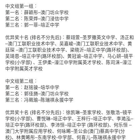
中文组第一组︰
第一名︰薛颖彤–澳门坊众学校
第二名︰陈荣烨–澳门浸信中学
第三名︰郭一菲–培正中学
优异奖十名 (排名不分先后)︰蔡翊萱–圣罗撒英文中学、汤正和
–澳门工联职业技术中学、吴嘉峻–澳门工联职业技术中学、黄
廷琛 –澳门工联职业技术中学、梁晓沂–培正中学(路环校部)、
吴琦恩–培正中学(路环校部)、黄冠谕–培正中学、马心妍–镜平
学校(小学部) 、王伊柔–濠江中学附属英才学校、陈司涞–濠江
中学附属英才学校
中文组第二组︰
第一名︰赵铭骏–培华中学
第二名︰郭佳旖–澳门坊众学校
第三名︰冯珮瑜–陈瑞祺永援中学
优异奖十名 (排名不分先后)︰徐凯琳–圣家学校、张敬浩–镜平
学校(小学部)、曹悦琳–培正中学、王梓行–培正中学、李澔泓–
培正中学(路环校部)、李沛恒–培正中学 (路环校部)、何乐恒 –
澳门大学附属应用学校、何咏晞–圣公会(澳门)蔡高中学(分
校)、林黄晞彤–东南学校-中学部、何喜儿–陈瑞祺永援中学