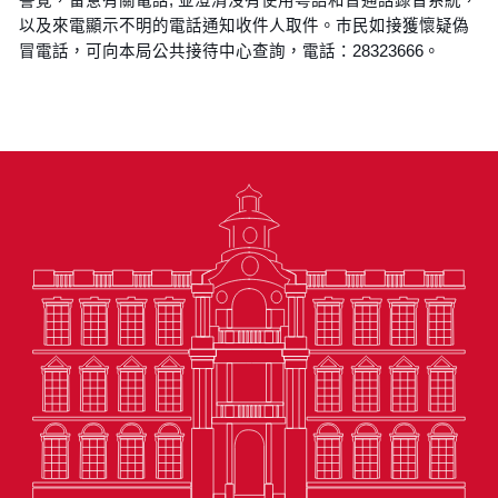
以及來電顯示不明的電話通知收件人取件。巿民如接獲懷疑偽
冒電話，可向本局公共接待中心查詢，電話：28323666。