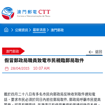
最新消息
公開資訊
澳門郵政
澳門郵政
返回
假冒郵政局職員致電巿民親臨郵局取件
10:07 AM
28/04/2015
鑑於四月二十八日有多名巿民向郵政局反映收到取件通知電
話，要求巿民必須於同日內前往郵局取件, 郵政局呼籲巿民提高
警覺，留意有關電話, 並澄清沒有使用粵語和普通話錄音系統，