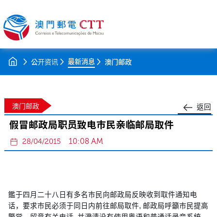
最新消息
公开资讯
澳门邮政
澳门邮政
返回
假冒邮政局职员致电巿民亲临邮局取件
10:08 AM
28/04/2015
鑑于四月二十八日有多名巿民向邮政局反映收到取件通知电
话，要求巿民必须于同日内前往邮局取件, 邮政局呼籲巿民提高
警觉，留意有关电话, 并澄清没有使用粤语和普通话录音系统，