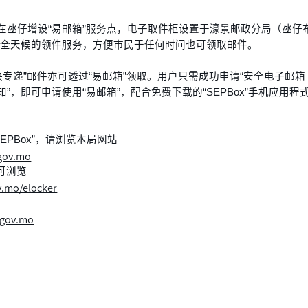
1日在氹仔增设“易邮箱”服务点，电子取件柜设置于濠景邮政分局（氹仔
时全天候的领件服务，方便市民于任何时间也可领取邮件。
递”邮件亦可透过“易邮箱”领取。用户只需成功申请“安全电子邮箱 – 
及通知”，即可申请使用“易邮箱”，配合免费下载的“SEPBox”手机应
SEPBox”，请浏览本局网站
.gov.mo
可浏览
v.mo/elocker
gov.mo