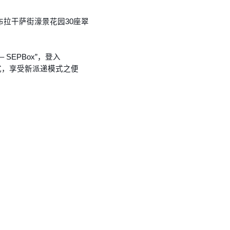
布拉干萨街濠景花园30座翠
SEPBox”，登入
用程式，享受新派递模式之便