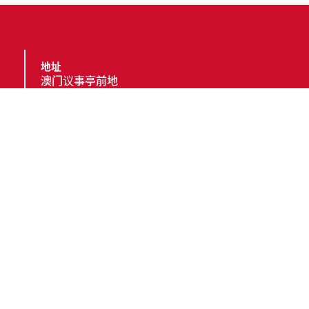
地址
澳门议事亭前地
电话
(853) 2857 4491
传真
(853) 2833 6603 ;
(853) 8396 8603
电邮
cttgeral@ctt.gov.mo