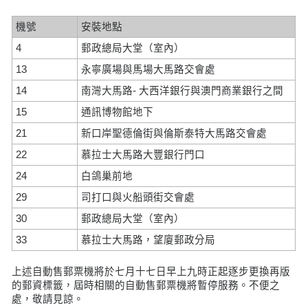
機號
安裝地點
4
郵政總局大堂（室內）
13
永寧廣場與馬場大馬路交會處
14
南灣大馬路- 大西洋銀行與澳門商業銀行之間
15
通訊博物館地下
21
新口岸聖德倫街與倫斯泰特大馬路交會處
22
慕拉士大馬路大豐銀行門口
24
白鴿巢前地
29
司打口與火船頭街交會處
30
郵政總局大堂（室內）
33
慕拉士大馬路，望廈郵政分局
上述自動售郵票機將於七月十七日早上九時正起逐步更換再版
的郵資標籤，屆時相關的自動售郵票機將暫停服務。不便之
處，敬請見諒。