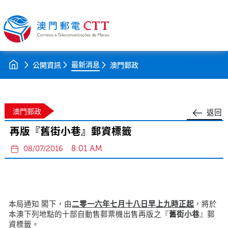
最新消息
公開資訊
澳門郵政
澳門郵政
返回
再版『舊街小巷』郵資標籤
8:01 AM
08/07/2016
本局通知 閣下，由
二零一六年七月十八日早上九時正起
，將於
本澳下列地點的十部自動售郵票機出售再版之『
舊街小巷
』郵
資標籤。