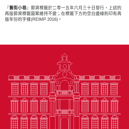
『
舊街小巷
』郵資標籤於二零一五年六月三十日發行，上述的
再版郵資標籤圖案維持不變；在標籤下方的空白邊緣則印有再
版年份的字樣(REIMP 2016)。