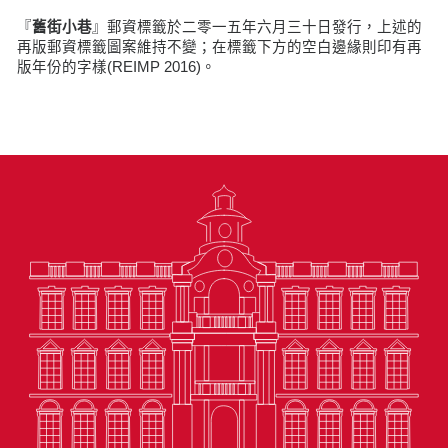
『
舊街小巷
』郵資標籤於二零一五年六月三十日發行，上述的
再版郵資標籤圖案維持不變；在標籤下方的空白邊緣則印有再
版年份的字樣(REIMP 2016)。