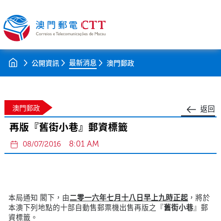
最新消息
公開資訊
澳門郵政
澳門郵政
返回
再版『舊街小巷』郵資標籤
8:01 AM
08/07/2016
本局通知 閣下，由
二零一六年七月十八日早上九時正起
，將於
本澳下列地點的十部自動售郵票機出售再版之『
舊街小巷
』郵
資標籤。