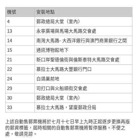
機號
安裝地點
4
郵政總局大堂（室內）
13
永寧廣場與馬場大馬路交會處
14
南灣大馬路- 大西洋銀行與澳門商業銀行之間
15
通訊博物館地下
21
新口岸聖德倫街與倫斯泰特大馬路交會處
22
慕拉士大馬路大豐銀行門口
24
白鴿巢前地
29
司打口與火船頭街交會處
30
郵政總局大堂（室內）
33
慕拉士大馬路，望廈郵政分局
上述自動售郵票機將於七月十七日早上九時正起逐步更換再版
的郵資標籤，屆時相關的自動售郵票機將暫停服務。不便之
處，敬請見諒。