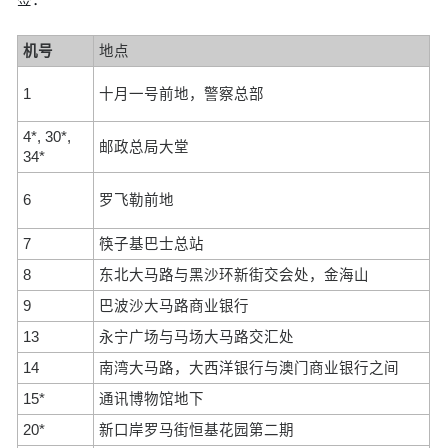
机号
地点
1
十月一号前地，警察总部
4*, 30*,
邮政总局大堂
34*
6
罗飞勒前地
7
筷子基巴士总站
8
东北大马路与黑沙环新街交会处，金海山
9
巴波沙大马路商业银行
13
永宁广场与马场大马路交汇处
14
南湾大马路，大西洋银行与澳门商业银行之间
15*
通讯博物馆地下
20*
新口岸罗马街恒基花园第二期