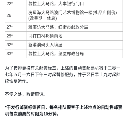
22*
慕拉士大马路，大丰银行门口
冼星海大马路澳门艺术博物馆一楼(礼品店侧傍)
26
(逢星期一休息)
27*
雅廉访大马路，红街市邮政分局
29*
司打口柯邦迪前地
32*
新港澳码头入境层
33*
慕拉士大马路，望厦邮政分局
为了安排更换有关邮资标签，上述的自动售邮票机将于二零一
七年五月十六日下午三时起暂停服务，并于翌日早上九时起陆
续恢复运作。
不便之处，敬请原谅。
*于发行邮资标签首日，每名排队顾客于上述地点的自动售邮票
机每次购票的时限为10分钟。