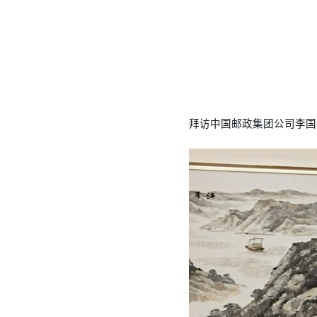
拜访中国邮政集团公司李国