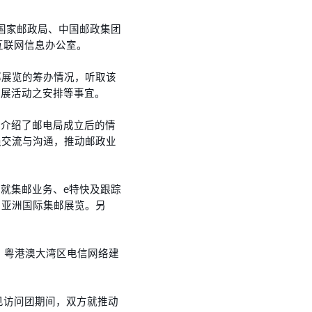
、国家邮政局、中国邮政集团
互联网信息办公室。
邮展览的筹办情况，听取该
邮展活动之安排等事宜。
上介绍了邮电局成立后的情
强交流与沟通，推动邮政业
就集邮业务、e特快及跟踪
届亚洲国际集邮展览。另
。
、粤港澳大湾区电信网络建
见访问团期间，双方就推动