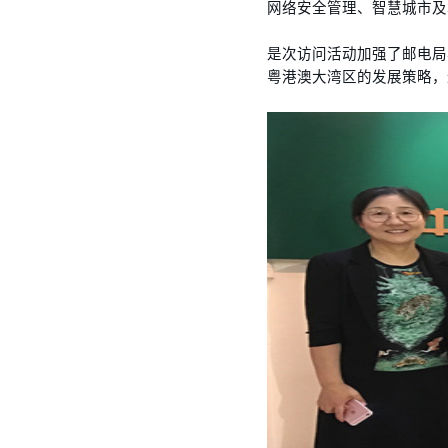
网络安全管理、智慧城市及
是次访问活动加强了邮电局
粤港澳大湾区的发展策略，