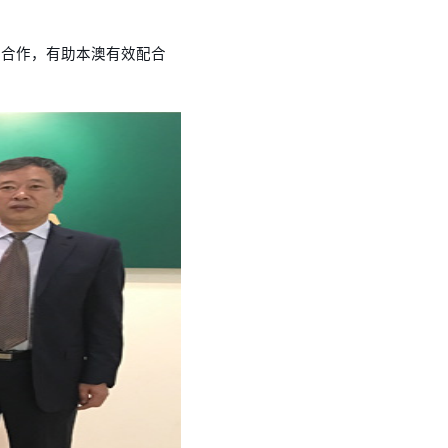
与合作，有助本澳有效配合