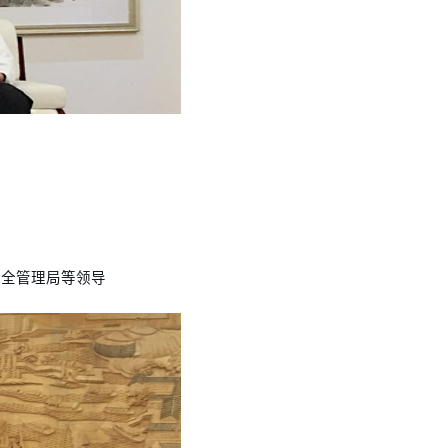
安全管理局等领导