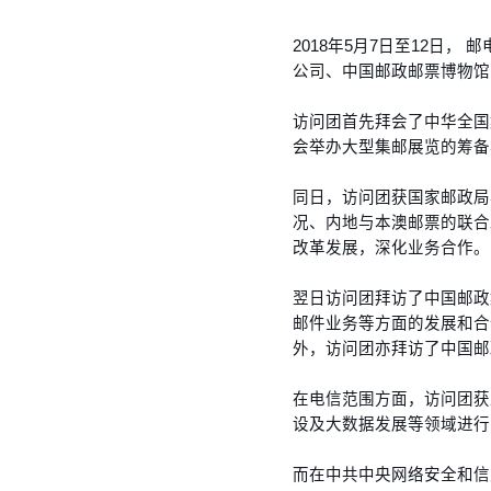
2018年5月7日至12日
公司、中国邮政邮票博物馆
访问团首先拜会了中华全国
会举办大型集邮展览的筹备
同日，访问团获国家邮政局
况、内地与本澳邮票的联合
改革发展，深化业务合作。
翌日访问团拜访了中国邮政
邮件业务等方面的发展和合
外，访问团亦拜访了中国邮
在电信范围方面，访问团获
设及大数据发展等领域进行
而在中共中央网络安全和信