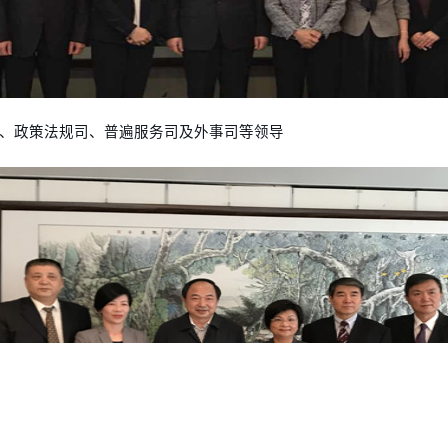
、政策法规司、普遍服务司及外事司等领导