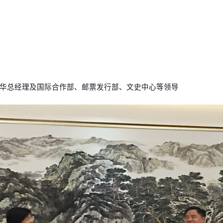
华总经理及国际合作部、邮票发行部、文史中心等领导