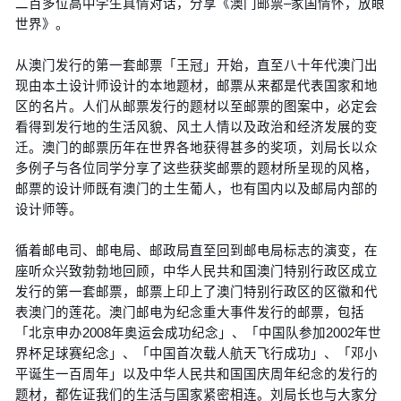
二百多位高中学生真情对话，分享《澳门邮票–家国情怀，放眼
世界》。
从澳门发行的第一套邮票「王冠」开始，直至八十年代澳门出
现由本土设计师设计的本地题材，邮票从来都是代表国家和地
区的名片。人们从邮票发行的题材以至邮票的图案中，必定会
看得到发行地的生活风貌、风土人情以及政治和经济发展的变
迁。澳门的邮票历年在世界各地获得甚多的奖项，刘局长以众
多例子与各位同学分享了这些获奖邮票的题材所呈现的风格，
邮票的设计师既有澳门的土生葡人，也有国内以及邮局内部的
设计师等。
循着邮电司、邮电局、邮政局直至回到邮电局标志的演变，在
座听众兴致勃勃地回顾，中华人民共和国澳门特别行政区成立
发行的第一套邮票，邮票上印上了澳门特别行政区的区徽和代
表澳门的莲花。澳门邮电为纪念重大事件发行的邮票，包括
「北京申办2008年奥运会成功纪念」、「中国队参加2002年世
界杯足球赛纪念」、「中国首次载人航天飞行成功」、「邓小
平诞生一百周年」以及中华人民共和国国庆周年纪念的发行的
题材，都佐证我们的生活与国家紧密相连。刘局长也与大家分